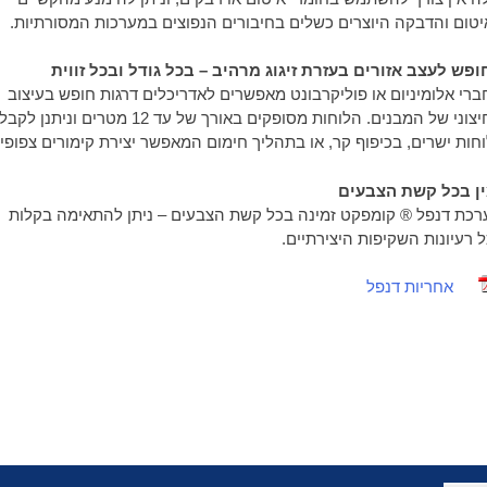
טום והדבקה היוצרים כשלים בחיבורים הנפוצים במערכות המסורתיות.
פש לעצב אזורים בעזרת זיגוג מרהיב – בכל גודל ובכל זווית
רי אלומיניום או פוליקרבונט מאפשרים לאדריכלים דרגות חופש בעיצוב
החיצוני של המבנים. הלוחות מסופקים באורך של עד 12 מטרים וניתנן 
חות ישרים, בכיפוף קר, או בתהליך חימום המאפשר יצירת קימורים צפופי
ין בכל קשת הצבעים
כת דנפל ® קומפקט זמינה בכל קשת הצבעים – ניתן להתאימה בקלות
 רעיונות השקיפות היצירתיים.
אחריות דנפל