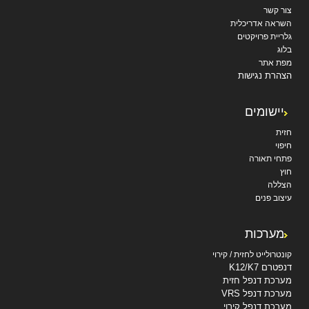
צור קשר
השראה אדריכלית
גלריית פרויקטים
בלוג
מפת אתר
הצהרת נגישות
יישומים
חזית
חיפוי
פתחי תאורה
חוץ
הצללה
עיצוב פנים
מערכות
קונטרולייט לחזית / קירוי
דנפטרם K12/K7
מערכת דנפל חזית
מערכת דנפל VRS
מערכת דנפל קירוי