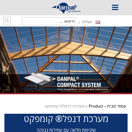
Ski
חיפוש:
הורדה
t
conten
עמוד הבית
›
Product
›
מערכת דנפל® קומפקט
מערכת דנפל® קומפקט
שקיפות מלאה עם עמידות גבוהה