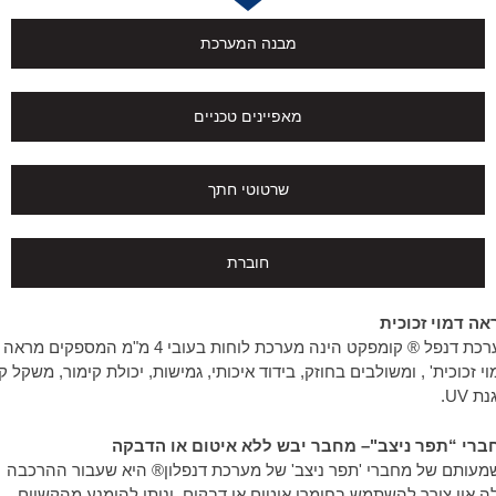
מבנה המערכת
מאפיינים טכניים
שרטוטי חתך
חוברת
אה דמוי זכוכית
מערכת דנפל ® קומפקט הינה מערכת לוחות בעובי 4 מ"מ המספקים מראה
וי זכוכית' , ומשולבים בחוזק, בידוד איכותי, גמישות, יכולת קימור, משקל ק
ת UV.
ברי “תפר ניצב"– מחבר יבש ללא איטום או הדבקה
עותם של מחברי 'תפר ניצב' של מערכת דנפלון® היא שעבור ההרכבה
ה אין צורך להשתמש בחומרי איטום או דבקים, וניתן להימנע מהקשיים