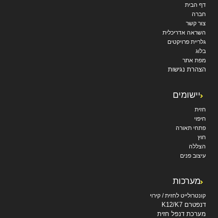
דף הבית
חברה
צור קשר
השראה אדריכלית
גלריית פרויקטים
בלוג
מפת אתר
הצהרת נגישות
יישומים
חזית
חיפוי
פתחי תאורה
חוץ
הצללה
עיצוב פנים
מערכות
קונטרולייט לחזית / קירוי
דנפטרם K12/K7
מערכת דנפל חזית