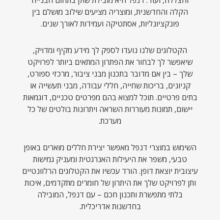
והצללה, ועוד. דנפל היא מובילת שוק בתחום הבנייה
הקלה והחדשנית, ומוצריה מציעים שילוב מושלם בין
פונקציונליות, אסתטיקה ועמידות לאורך שנים.
הקטלוגים שלנו נועדו לספק לך מידע מקיף ומדויק,
שיאפשר לך לבחור את הפתרון המתאים ביותר לפרויקט
שלך – בין אם מדובר בתכנון מבני ציבור, מרכזי ספורט,
קניונים, בריכות שחייה, חללי עבודה, מבני תעשייה או
בתים פרטיים. תוכל למצוא בהם מפרטים טכניים, דוגמאות
יישום, תמונות מעוררות השראה ויתרונות בולטים של כל
מערכת.
השימוש במוצרי דנפל מאפשר יצירת חללים מוארים באופן
טבעי, משפר את היעילות האנרגטית ומעניק גמישות
עיצובית יוצאת דופן. הורד עכשיו את הקטלוגים הרלוונטיים
ותן לפרויקט שלך את היתרון של חומרים מתקדמים, איכות
בלתי מתפשרת ותכנון חכם – עם דנפל, המובילה
בחדשנות אדריכלית.