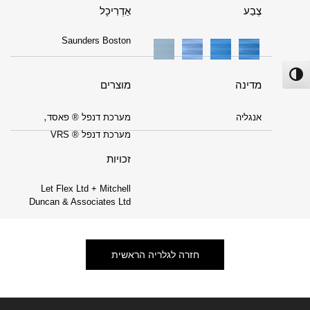
צֶבַע
אַדְרִיכָל
Saunders Boston
פעל/כבה ניגודיות גבוהה
מדינה
מוצרים
,
אנגליה
מערכת דנפל ® פאסד
מערכת דנפל ® VRS
זכויות
Let Flex Ltd + Mitchell
Duncan & Associates Ltd
חזרה לגלריה הראשית