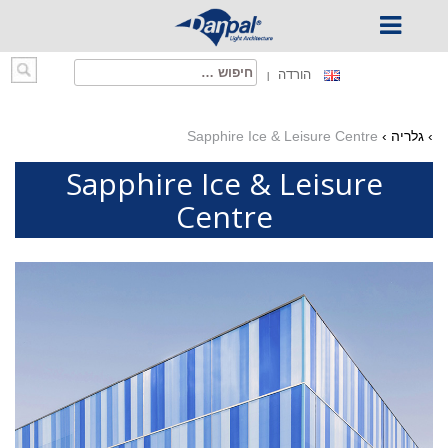
Ski
חיפוש:
הורדה
t
conten
›
גלריה
›
Sapphire Ice & Leisure Centre
Sapphire Ice & Leisure
Centre