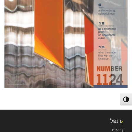
ניווט
פעל/כבה ניגודיות גבוהה
דנפל
דף הבית