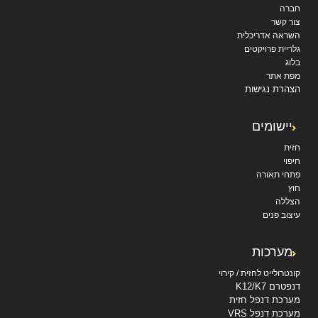
חברה
צור קשר
השראה אדריכלית
גלריית פרויקטים
בלוג
מפת אתר
הצהרת נגישות
יישומים
חזית
חיפוי
פתחי תאורה
חוץ
הצללה
עיצוב פנים
מערכות
קונטרולייט לחזית / קירוי
דנפטרם K12/K7
מערכת דנפל חזית
מערכת דנפל VRS