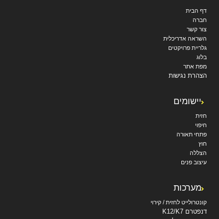
דף הבית
חברה
צור קשר
השראה אדריכלית
גלריית פרויקטים
בלוג
מפת אתר
הצהרת נגישות
יישומים
חזית
חיפוי
פתחי תאורה
חוץ
הצללה
עיצוב פנים
מערכות
קונטרולייט לחזית / קירוי
דנפטרם K12/K7