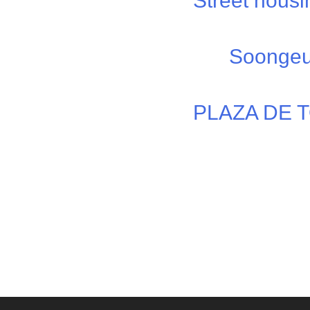
Street housi
Soongeu
PLAZA DE 