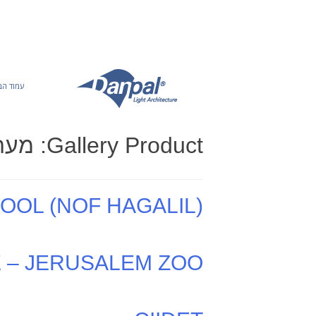
Ski
t
conten
עמוד הב
Gallery Product:
מער
OOL (NOF HAGALIL)
 – JERUSALEM ZOO