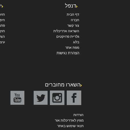
דנפל
י
דף הבית
חזי
חברה
חיפו
צור קשר
פתח
השראה אדריכלית
חוץ
גלריית פרויקטים
הצל
בלוג
עיצו
מפת אתר
הצהרת נגישות
השארו מחוברים
הורדות
מגזין לאדריכלות אור
תנאי שימוש באתר