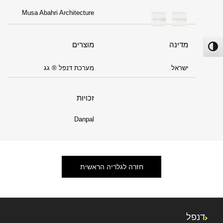
Musa Abahri Architecture
מדינה
מוצרים
פעל/כבה ניגודיות גבוהה
ישראל
מערכת דנפל ® גג
זכויות
Danpal
חזרה לגלריה הראשית
דנפל