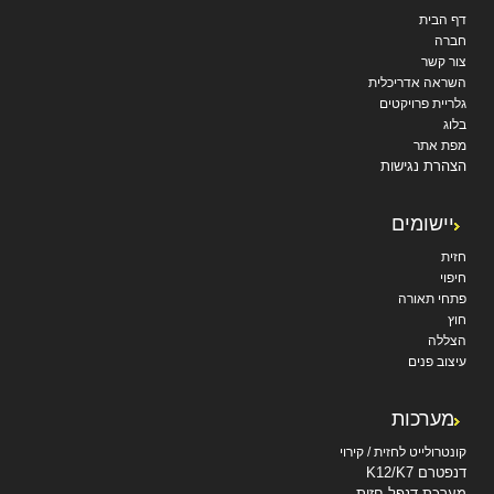
דף הבית
חברה
צור קשר
השראה אדריכלית
גלריית פרויקטים
בלוג
מפת אתר
הצהרת נגישות
יישומים
חזית
חיפוי
פתחי תאורה
חוץ
הצללה
עיצוב פנים
מערכות
קונטרולייט לחזית / קירוי
דנפטרם K12/K7
מערכת דנפל חזית