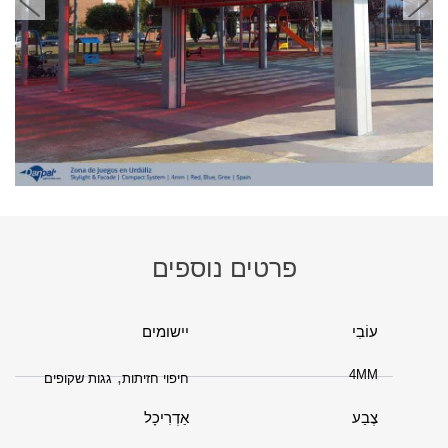
פרטים נוספים
עוֹבִי
יישומים
4MM
,
חיפוי חזיתות
גגות שקופים
צֶבַע
אַדְרִיכָל