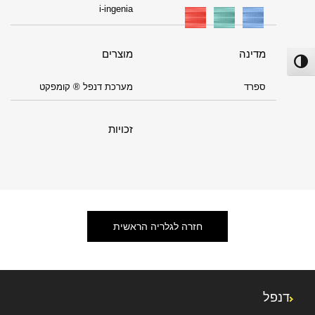
i-ingenia
מדינה
מוצרים
פעל/כבה ניגודיות גבוהה
ספרד
מערכת דנפל ® קומפקט
זכויות
חזרה לגלריה הראשית
דנפל