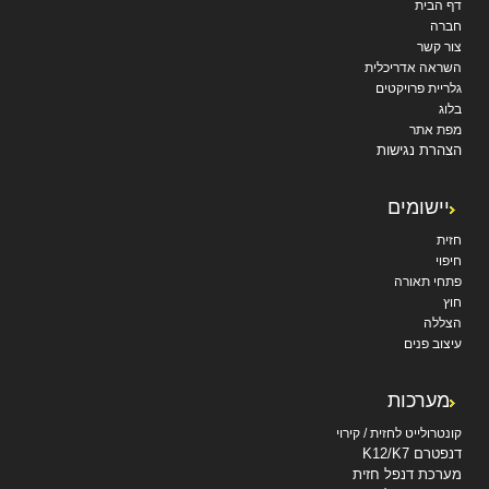
דף הבית
חברה
צור קשר
השראה אדריכלית
גלריית פרויקטים
בלוג
מפת אתר
הצהרת נגישות
יישומים
חזית
חיפוי
פתחי תאורה
חוץ
הצללה
עיצוב פנים
מערכות
קונטרולייט לחזית / קירוי
דנפטרם K12/K7
מערכת דנפל חזית