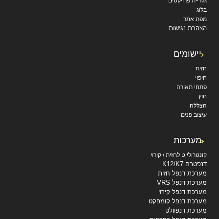
גלריית פרויקטים
בלוג
מפת אתר
הצהרת נגישות
יישומים
חזית
חיפוי
פתחי תאורה
חוץ
הצללה
עיצוב פנים
מערכות
קונטרולייט לחזית / קירוי
דנפטרם K12/K7
מערכת דנפל חזית
מערכת דנפל VRS
מערכת דנפל קירוי
מערכת דנפל קומפקט
מערכת דנפוולט