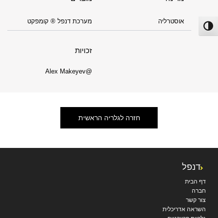
אוסטרליה
מערכת דנפל ® קומפקט
פעל/כבה ניגודיות גבוהה
זכויות
@Alex Makeyev
חזרה לגלריה הראשית
דנפל
דף הבית
חברה
צור קשר
השראה אדריכלית