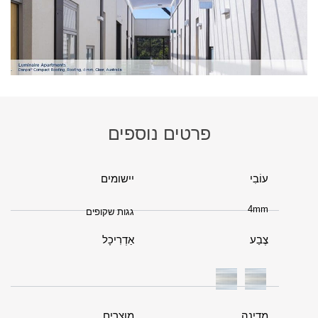
פרטים נוספים
עוֹבִי
יישומים
4mm
גגות שקופים
צֶבַע
אַדְרִיכָל
מדינה
מוצרים