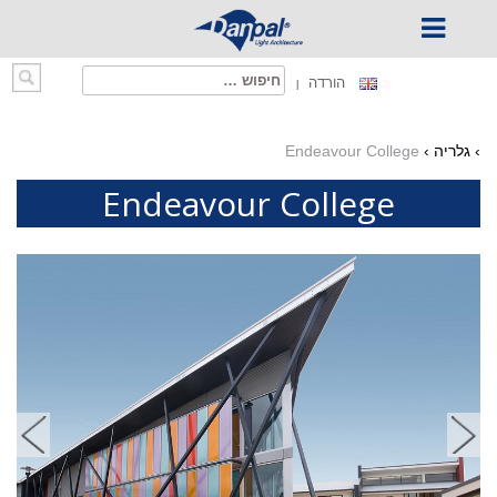
Ski
חיפוש:
הורדה
t
conten
›
גלריה
›
Endeavour College
Endeavour College