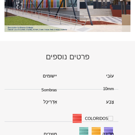
פרטים נוספים
עוֹבִי
יישומים
10mm
Sombras
צֶבַע
אַדְרִיכָל
מדינה
מוצרים