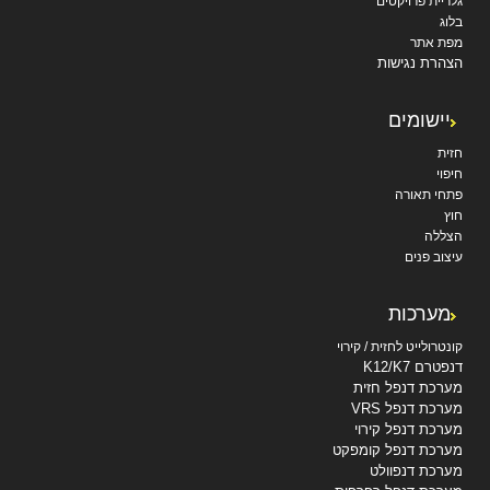
גלריית פרויקטים
בלוג
מפת אתר
הצהרת נגישות
יישומים
חזית
חיפוי
פתחי תאורה
חוץ
הצללה
עיצוב פנים
מערכות
קונטרולייט לחזית / קירוי
דנפטרם K12/K7
מערכת דנפל חזית
מערכת דנפל VRS
מערכת דנפל קירוי
מערכת דנפל קומפקט
מערכת דנפוולט