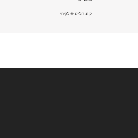
קונטרולייט ® לקירוי