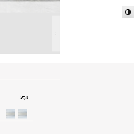
פעל/כבה ניגודיות גבוהה
צֶבַע