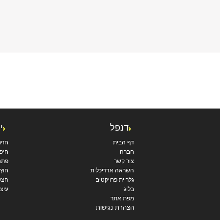
דנפל
י
דף הבית
חזי
חברה
חיפו
צור קשר
פתח
השראה אדריכלית
חוץ
גלריית פרויקטים
הצל
בלוג
עיצו
מפת אתר
הצהרת נגישות