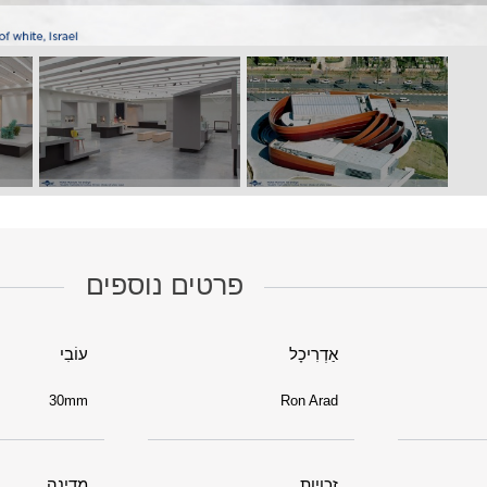
פרטים נוספים
אַדְרִיכָל
עוֹבִי
30mm
Ron Arad
זכויות
מדינה