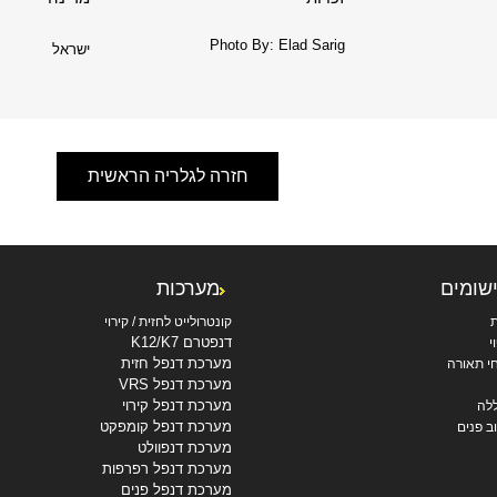
Photo By: Elad Sarig
ישראל
חזרה לגלריה הראשית
ישומים
מערכות
ת
קונטרולייט לחזית / קירוי
דנפטרם K12/K7
י
מערכת דנפל חזית
י תאורה
מערכת דנפל VRS
מערכת דנפל קירוי
לה
מערכת דנפל קומפקט
ב פנים
מערכת דנפוולט
מערכת דנפל רפרפות
מערכת דנפל פנים