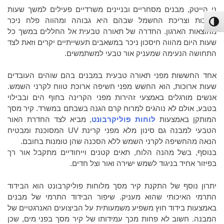
ני הייטק, מבנים מסחריים ובניינים משרדיים פעילים למשך שעות
ארוכות וצריכת החשמל שבהם היא גבוהה ומהווה פלח ניכר
פעל/כבה ניגודיות גבוהה
מהוצאות הארגון. החדרה של תאורה טבעית אל החללים במשך כל
שעות היום מהווה חיסכון ניכר במשאבים תעשייתיים יקרים וזאת לצד
התחושה הנעימה שמעניק אור טבעי למשתמשים.
אחד החששות מפני תאורה טבעית במבנים בהם שוהים העובדים
שעות ארוכות, הוא החשש מפני חשיפה ארוכת טווח לקרני השמש.
אנשים מורגלים באמצעי זהירות מפני הקרינה בחוף הים ובבילוי
בטבע, אולם לא נוהגים למרוח קרם הגנה בשבתם במשרד. קיר מסך
המותקן באמצעות
לוחות פוליקרבונט
, מביא לצד החדרת האור
הטבעי למבנה גם סינון מלא מפני קרינת UV המסוכנת ומבטיח
הנאה מהחשיפה לקרני השמש ללא הסכנה שהן טומנות בחובם.
בנוסף, בשל מהנה הלוח, תאים קטנים וייחודיים מתקבל אור רך
בפיזור אחיד בניגוד לשמש ישירה ואור וצל חדים.
יתרון נוסף של התקנת קיר מסך מלוחות פוליקרבונט הוא הבידוד
התרמי האיכותי שהוא מעניק. שיפור הבידוד התרמי של מבנים
באמצעות בידוד חוץ משפיע משמעותית על הביצועים האנרגטיים של
המבנה. חשוב לא פחות מכך עמידותו של קיר מסך בפני מים, שכן