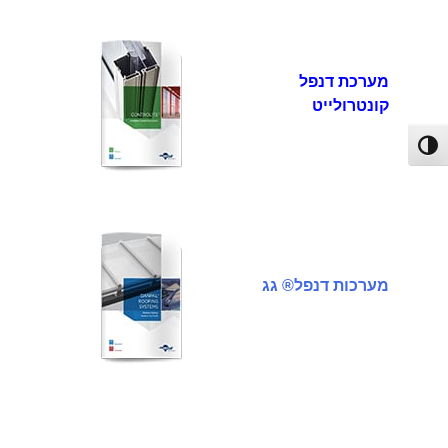
מערכת דנפל
קונטרולייט
פעל/כבה ניגודיות גבוהה
מערכות דנפל® גג