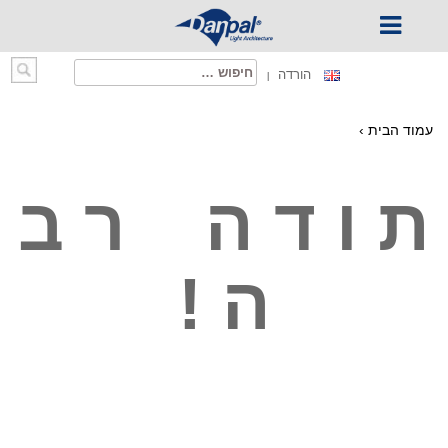
Ski
חיפוש:
הורדה
t
conten
עמוד הבית
›
ת ו ד ה ר ב
ה !