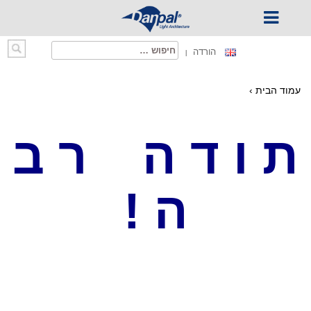
Ski
חיפוש:
הורדה
t
conten
עמוד הבית
›
ת ו ד ה ר ב
ה !