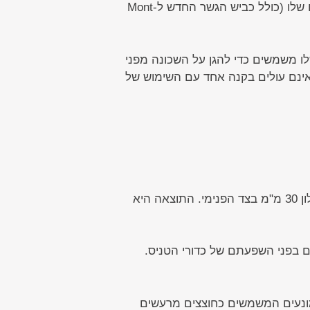
המגרשים עוצבו על ידי דייטמר פייכטינגר, אדריכל אוסטרי שבנה בוינה ובפריז, ומפורסם במיזמים הנועזים שלו (כולל כביש הגשר החדש ל-Mont
מאסה והגודל שלו משמשים כדי להגן על השכונה מפני
אינם עולים בקנה אחד עם השימוש של
דייטמר פייכטינגר מצא את הפתרון על ידי עיצוב מעטפת כפולה העשויה מקונטרולייט בצד החיצוני ומדנפלון 30 מ"מ בצד הפנימי. התוצאה היא
ם בפני השפעתם של כדורי הטניס.
חידות של לוחות קונטרולייט ממונעים המשמשים כחוצצים מרעשים