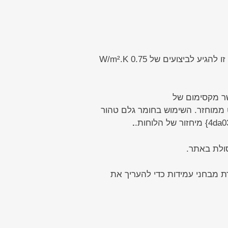
המעטפת הפנימית של החזית, דנפלון ® 30 מ"מ, מחזק את ערך Ug של החזית ומאפשר למערכת כפולה זו להגיע לביצועים של W/m².K 0.75
שר מקסימום של
4da0376069402255d84a7d0a74f} מהווה פוליקרבונט ממוחזר. השימוש בחומר גלם טהור
.
סולת באתר.
נים. הלוחות עמדו בסדרת מבחני עמידות כדי להעריך את