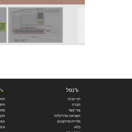
דנפל
י
דף הבית
חזי
חברה
חיפו
צור קשר
פתח
השראה אדריכלית
חוץ
גלריית פרויקטים
הצל
בלוג
עיצו