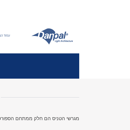
Ski
t
conten
עמוד הב
מגרשי הטניס הם חלק ממתחם הספורט Jules Ladoumègue שזכה בשבת 2015 במדליית ארד ע"י הוועד האולימפי הבינלא