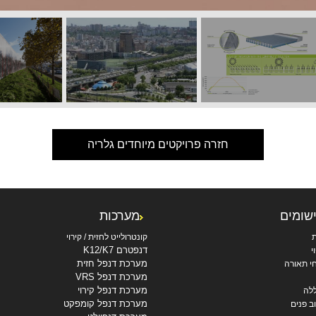
חזרה פרויקטים מיוחדים גלריה
ישומים
מערכות
ת
קונטרולייט לחזית / קירוי
דנפטרם K12/K7
י
מערכת דנפל חזית
י תאורה
מערכת דנפל VRS
מערכת דנפל קירוי
לה
מערכת דנפל קומפקט
ב פנים