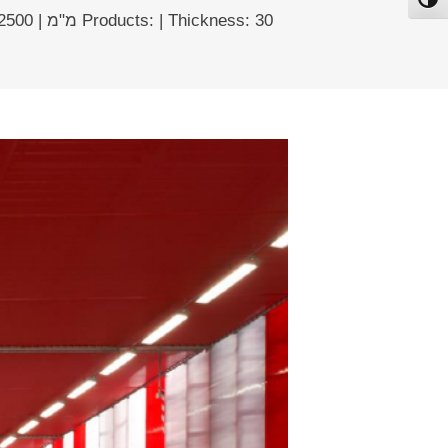
פעל/כבה ניגודיות גבוהה
Products: | Thickness: 30 מ"מ | Surface (m2): 2500 מ"ר | Architect: דייטמר פייכטינגר