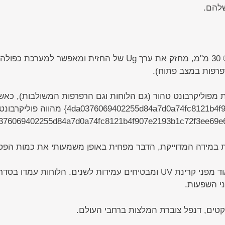
להם.
 מפוליקרבונט טהור (גם הלוחות וגם הרפרפות המשולבות), כא
10{c8121b4f907e2193b1c72f3ee69e6067e40a4
ות במידה המדוייקת, הדבר מפחית באופן משמעותי את כמות הפ
לוחות דנפל מאופיינים בהגנה חזקה מאוד מפני קרינת UV ומבטיחים עמידות לש
י השפעות.