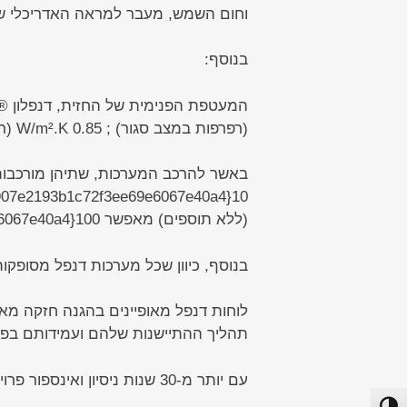
וחום השמש, מעבר למראה האדריכלי ש
בנוסף:
(רפרפות במצב סגור) ; W/m².K 0.85 (רפרפות במצב פתוח).
באשר להרכב המערכות, שתיהן מורכבות
(ללא תוספים) מאפשר 100{4da0376069402255d84a7d0a74fc8121b4f907e2193b1c72f3ee69e6067e40a4} מיחזור של הלוחות.
בנוסף, כיוון שכל מערכות דנפל מסופק
תהליך ההתיישנות שלהם ועמידותם בפנ
עם יותר מ-30 שנות ניסיון ואינספור פרויקטים, דנפל צוברת המלצות ברחבי העולם.