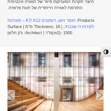
היוצר תקרות המעניקות פיזור של תאורה אינטימית
התורמת לאווירה הייחודית של חנות פראדה.
Products:
חומר זיגוג
,
דנפטרם K7/ K12 – מערכות
לקירות דו שכבתי
, | Thickness: 16 מ"מ | Surface
(m2): 1500מ"ר | Architect: ג'ק הליצן
פעל/כבה ניגודיות גבוהה