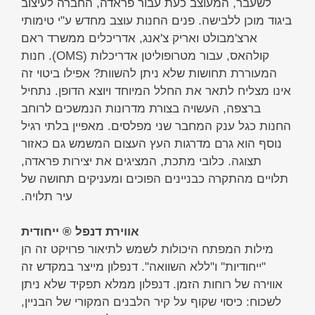
לשעבר, המעוצב כעת עבור פראדה, החברה לעיצוב
ביגוד מוכן ללבישה. פנים החנות עוצב מחדש ע"י טימותי
ארצ'מבולט ואריק צ'אנג, אדריכלים ממשרד ראם
קולהאס, עבור מטרופוליטן אדריכלות (OMS). חנות
המעוררת תחושות שלא ניתן להשוות? אפילו ביטוי זה
אינו מצליח לתאר את החלל המיוחד ויוצא הדופן. נתחיל
ברצפה, העשויה בצורת מדרונות הנמשכים לרוחב
החנות כגל ענק המחבר שני מפלסים. מאפיין בלתי רגיל
נוסף הוא גרם מדרגות העץ העצום המשמש גם כאזור
תצוגה. כלובי מתכת, המציגים את יצירות פראדה,
תלויים מהתקרה כבניינים הפוכים ומעניקים תחושה של
עיר תלויה.
אווירת דנפל ® ייחודית
מילות המפתח היכולות לשמש לתיאור פרויקט זה הן
"ייחודיות" ו"ללא השוואה". דנפלון מייצר במקדש זה
אווירה של רוחות הזמן. דנפלון ממלא תפקיד שלא ניתן
לשכוח: כיסוי שקוף על קיר הלבנים המקורי של הבניין,