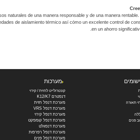
Cree
rsos naturales de una manera responsable y de una manera rentable.
edades de aislamiento térmico así cómo un excelente control de cons
en un ahorro significativ
ישומים
מערכות
ת
קונטרולייט לחזית / קירוי
דנפטרם K12/K7
י
מערכת דנפל חזית
י תאורה
מערכת דנפל VRS
מערכת דנפל קירוי
לה
מערכת דנפל קומפקט
ב פנים
מערכת דנפוולט
מערכת דנפל רפרפות
מערכת דנפל פנים