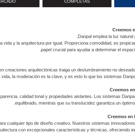
ERCADO
COMPLETAS
Creemos en
Danpal emplea la luz natural 
ra la vida y la arquitectura por igual. Proporciona comodidad, es propi
papel crucial para ayudar a determinar el espacio,
z en creaciones arquitectónicas traiga un deslumbramiento no deseado
 vida, la moderación es la clave, y es esto lo que los sistemas Danpa
Creemos en e
ransparencia, calidad tonal y propiedades aislantes. Los sistemas Danp
equilibrado, mientras que su translucidez garantiza un óptimo c
Creemos en l
ara cualquier tipo de diseño creativo. Nuestros sistemas innovadore
uitectura con excepcionales características y técnicas, ofreciendo inge