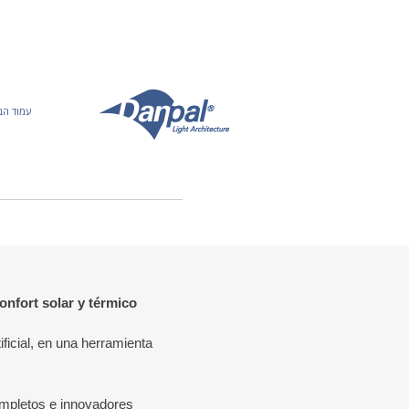
Ski
t
conten
עמוד הב
nfort solar y térmico
ficial, en una herramienta
completos e innovadores