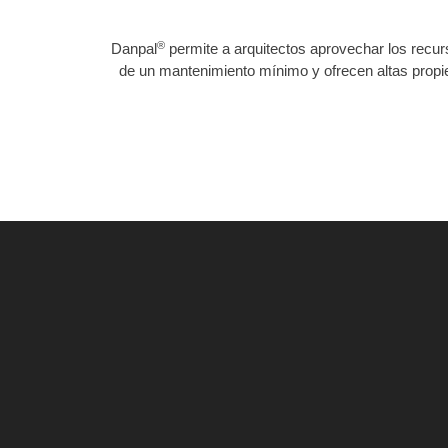
®
Danpal
permite a arquitectos aprovechar los recu
de un mantenimiento mínimo y ofrecen altas propi