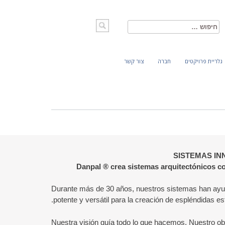
חיפוש:
גלריית פרויקטים
חברה
צור קשר
SISTEMAS I
Danpal ® crea sistemas arquitectónicos co
Durante más de 30 años, nuestros sistemas han ayudad
potente y versátil para la creación de espléndidas es
Nuestra visión guía todo lo que hacemos. Nuestro obje