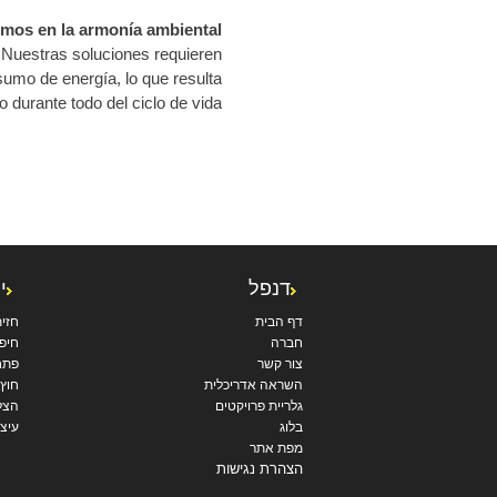
mos en la armonía ambiental
 Nuestras soluciones requieren
umo de energía, lo que resulta
o durante todo del ciclo de vida.
דנפל
י
דף הבית
חזי
חברה
חיפו
צור קשר
פתח
השראה אדריכלית
חוץ
גלריית פרויקטים
הצל
בלוג
עיצו
מפת אתר
הצהרת נגישות