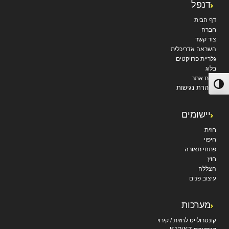
דנפל
דף הבית
חברה
צור קשר
השראה אדריכלית
גלריית פרויקטים
בלוג
מפת אתר
פעל/כבה ניגודיות גבוהה
הצהרת נגישות
יישומים
חזית
חיפוי
פתחי תאורה
חוץ
הצללה
עיצוב פנים
מערכות
קונטרולייט לחזית / קירוי