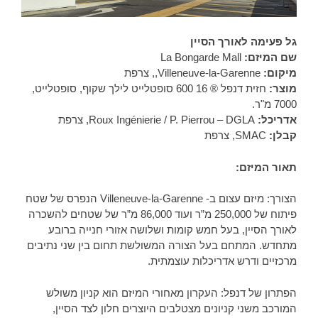
גל פעימה לאורך הסיין
שם המיזם:
La Bongarde Mall
מיקום:
Villeneuve-la-Garenne,, צרפת
מוצר:
חזית דנפל ® 16 600 סופטלייט לילך שקוף, סופטלייט,
7000 מ"ר.
אדריכל:
Roux Ingénierie / P. Pierrou – DGLA, צרפת
קבלן:
SMAC, צרפת
תאור המיזם:
הצורך: מיזם עצום ב- Villeneuve-la-Garenne הנפרס של שטח
פיתוח של 250,000 מ”ר ועוד 86,000 מ”ר של שטחים להשכרה
לאורך הסיין, בעל חמש קומות ושלושה אזורי חנייה ברובע
מתחדש. המתחם בעל הצורה המשולשת תחום בין שני נתיבים
מרכזיים ודרש אדריכלות עוצמתית.
הפתרון של דנפל: העקרון מאחורי המיזם הוא קניון משולש
המורכב משני קניונים מצטלבים היוצרים חלון לצד הסיין,