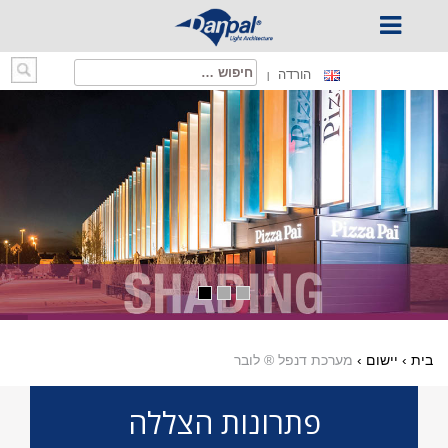
Ski
חיפוש:
הורדה
t
conten
בית
›
יישום
›
מערכת דנפל ® לובר
פתרונות הצללה