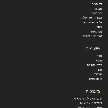
דף הבית
חברה
צור קשר
השראה אדריכלית
גלריית פרויקטים
בלוג
מפת אתר
הצהרת נגישות
יישומים
חזית
חיפוי
פתחי תאורה
חוץ
הצללה
עיצוב פנים
מערכות
קונטרולייט לחזית / קירוי
דנפטרם K12/K7
מערכת דנפל חזית