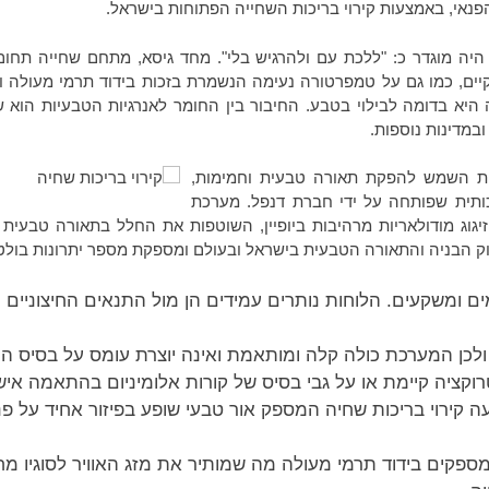
פנאי, באמצעות קירוי בריכות השחייה הפתוחות בישראל.
יה מוגדר כ: "ללכת עם ולהרגיש בלי". מחד גיסא, מתחם שחייה תחום
ונקיים, כמו גם על טמפרטורה נעימה הנשמרת בזכות בידוד תרמי מעולה
יא בדומה לבילוי בטבע. החיבור בין החומר לאנרגיות הטבעיות הוא שיו
במדינות נוספות.
יית השמש להפקת תאורה טבעית וחמימות,
ותית שפותחה על ידי חברת דנפל. מערכת
יגוג מודולאריות מרהיבות ביופיין, השוטפות את החלל בתאורה טבעית
וק הבניה והתאורה הטבעית בישראל ובעולם ומספקת מספר יתרונות בולט
ם ומשקעים. הלוחות נותרים עמידים הן מול התנאים החיצוניים ו
כן המערכת כולה קלה ומותאמת ואינה יוצרת עומס על בסיס המב
וקציה קיימת או על גבי בסיס של קורות אלומיניום בהתאמה אישי
 קירוי בריכות שחיה המספק אור טבעי שופע בפיזור אחיד על פ
ת מספקים בידוד תרמי מעולה מה שמותיר את מזג האוויר לסוגיו