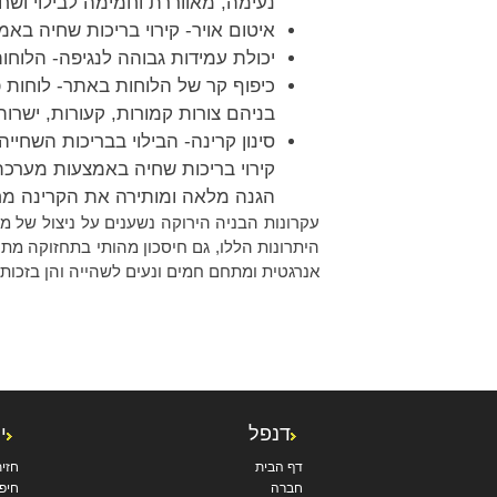
נעימה, מאווררת וחמימה לבילוי ושחי
איטום אויר- קירוי בריכות שחיה בא
יכולת עמידות גבוהה לנגיפה- הלוחות
כיפוף קר של הלוחות באתר- לוחות פ
בניהם צורות קמורות, קעורות, ישרו
סינון קרינה- הבילוי בבריכות השח
קירוי בריכות שחיה באמצעות מערכ
הגנה מלאה ומותירה את הקרינה מ
עקרונות הבניה הירוקה נשענים על ניצול של 
היתרונות הללו, גם חיסכון מהותי בתחזוקה מ
אנרגטית ומתחם חמים ונעים לשהייה והן בזכות
ניווט
דנפל
י
דף הבית
חזי
חברה
חיפו