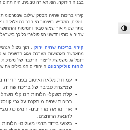
בבניה הירוקה, הוא תאורה טבעית, היה תחום ה
קירוי בריכות שחיה מספק שילוב שבפרסומות ה
ונוזלים, המסייע בשימור מי הבריכה צלולים 
נותר שטוף אור שמש טבעי וחמימות והתחושה ה
פעל/כבה ניגודיות גבוהה
שחיה איכותי וחדשני הפופולארי כל כך בישראל ו
קירוי בריכות שחיה ירוק
, תוך ניצול אנרג
מתאפשר באמצעות מערכת זיגוג חדשנית ואיכ
דנפל גג משמשת לייצור והרכבה של מערכות ז
לוחות פוליקרבונט
הייחודיים המובילים את ש
עמידות מלאה ואיטום בפני חדירת מי
שמייצרת סביבה של בריכת שחייה.
קלת משקל- הלוחות הם קלי משקל ול
בריכות שחיה מותקנת על גבי קונסטר
אור ומראה מרהיבים- המערכת מציעה
להנאת הרוחצים.
ביצועי בידוד תרמי מעולים- הלוחו