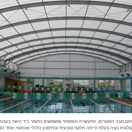
חום מבני המגורים, התעשייה והמסחר ומשמשים כחומר ביד היוצר בעבור
לוגית נקיה בעלת זרימה חלקה וטבעית ובחיסכון כלכלי ואנרגטי. אחד 