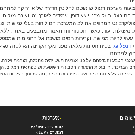
ה.
מצעות מערכת דנפל גג אוטם לחלוטין חדירה של אוויר קר למתחם.
 הם בעלי חוזק מכני יוצא דופן, עמידים לאורך זמן ואינם מגלים
וליקרבונט המהווים את לב המערכת הם לוחות בעלי גמישות יוצא
ת, מעוגלות ועוד, כאשר הכיפוף וההתאמה מתבצעים באתר, ללא צ
ייה עשוי להיות ממושך, וקרירות המים מושכת אל החמימות שמס
ת
דנפל גג
יבטיח חסינות מלאה מפני נזקי הקרינה האולטרה סגול
חוץ למתחם.
משאבי הטבע והעדפתם על פני אנרגיה תעשייתית מתכלה, מזהמת ויקרה. ק
תחם הבריכה, הן בזכות התאורה הטבעית השופעת ושוטפת את המקום, הן 
 השמירה על איכות המים ועל טמפרטורת המים, מה שחוסך בעלויות הטיפו
ישומים
מערכות
ת
קונטרולייט לחזית / קירוי
דנפטרם K12/K7
י